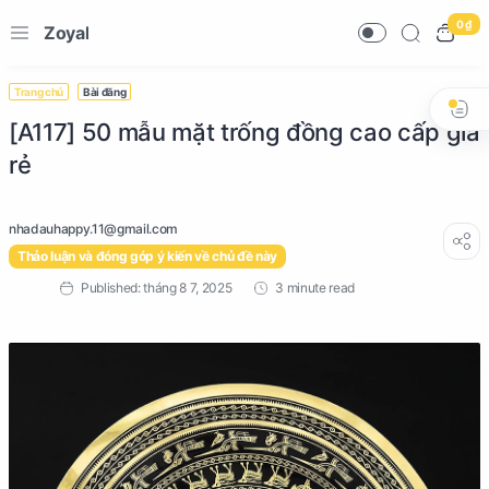
0 ₫
Zoyal
Trang chủ
Bài đăng
[A117] 50 mẫu mặt trống đồng cao cấp giá
rẻ
Thảo luận và đóng góp ý kiến về chủ đề này
3 minute read