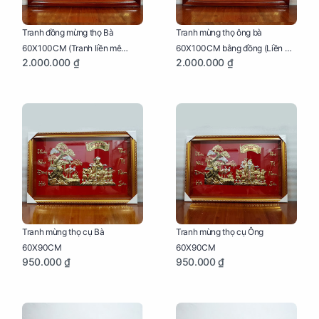
Tranh đồng mừng thọ Bà
Tranh mừng thọ ông bà
60X100CM (Tranh liền mê
60X100CM bằng đồng (Liền mê
2.000.000 ₫
2.000.000 ₫
khung gỗ)
- Khung gỗ)
Tranh mừng thọ cụ Bà
Tranh mừng thọ cụ Ông
60X90CM
60X90CM
950.000 ₫
950.000 ₫