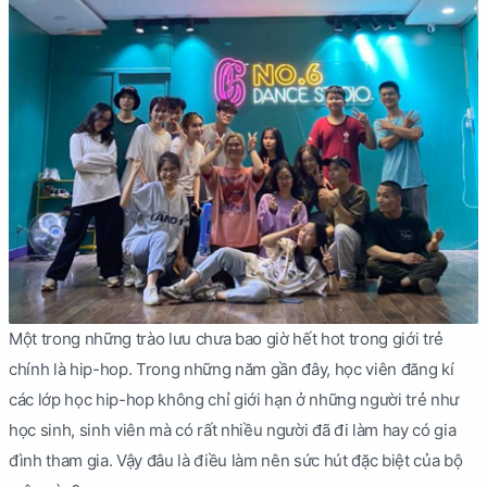
Một trong những trào lưu chưa bao giờ hết hot trong giới trẻ
chính là hip-hop. Trong những năm gần đây, học viên đăng kí
các lớp học hip-hop không chỉ giới hạn ở những người trẻ như
học sinh, sinh viên mà có rất nhiều người đã đi làm hay có gia
đình tham gia. Vậy đâu là điều làm nên sức hút đặc biệt của bộ