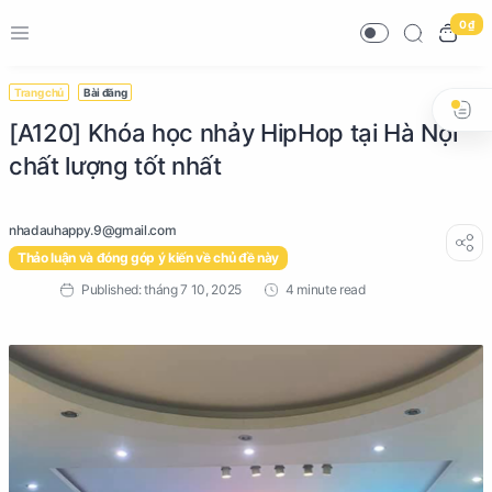
0 ₫
Trang chủ
Bài đăng
[A120] Khóa học nhảy HipHop tại Hà Nội
chất lượng tốt nhất
Thảo luận và đóng góp ý kiến về chủ đề này
4 minute read